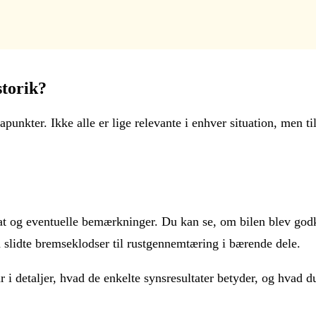
storik?
punkter. Ikke alle er lige relevante i enhver situation, men ti
ltat og eventuelle bemærkninger. Du kan se, om bilen blev go
a slidte bremseklodser til rustgennemtæring i bærende dele.
i detaljer, hvad de enkelte synsresultater betyder, og hvad d