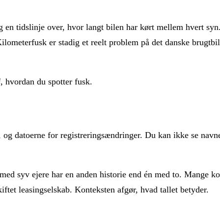
ig en tidslinje over, hvor langt bilen har kørt mellem hvert s
ilometerfusk er stadig et reelt problem på det danske brugtbilm
 hvordan du spotter fusk.
, og datoerne for registreringsændringer. Du kan ikke se navne 
il med syv ejere har en anden historie end én med to. Mange ko
kiftet leasingselskab. Konteksten afgør, hvad tallet betyder.