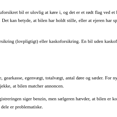
forsikret bil er ulovlig at køre i, og det er et rødt flag ved e
. Det kan betyde, at bilen har holdt stille, eller at ejeren har
sikring (lovpligtigt) eller kaskoforsikring. En bil uden kasko
e, gearkasse, egenvægt, totalvægt, antal døre og sæder. For 
tjekke, at bilen matcher annoncen.
istreringen siger benzin, men sælgeren hævder, at bilen er kon
 dele er problematiske.