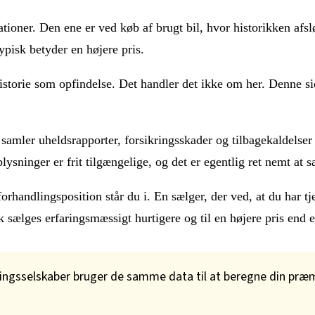
tuationer. Den ene er ved køb af brugt bil, hvor historikken af
ypisk betyder en højere pris.
 historie som opfindelse. Det handler det ikke om her. Denne 
amler uheldsrapporter, forsikringsskader og tilbagekaldelser
lysninger er frit tilgængelige, og det er egentlig ret nemt at 
rhandlingsposition står du i. En sælger, der ved, at du har tj
sælges erfaringsmæssigt hurtigere og til en højere pris end e
ringsselskaber bruger de samme data til at beregne din præm