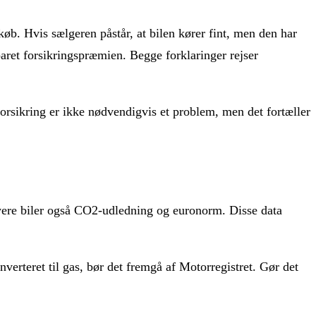
t køb. Hvis sælgeren påstår, at bilen kører fint, men den har
 sparet forsikringspræmien. Begge forklaringer rejser
forsikring er ikke nødvendigvis et problem, men det fortæller
nyere biler også CO2-udledning og euronorm. Disse data
verteret til gas, bør det fremgå af Motorregistret. Gør det